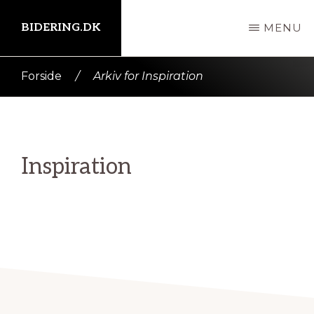
Skip
BIDERING.DK
MENU
til
indhold
Kort
Forside
/
Arkiv for Inspiration
intro
her
Inspiration