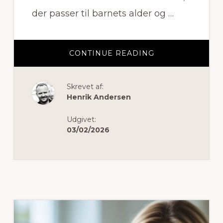
der passer til barnets alder og …
OM
CONTINUE READING
SÅDAN
VÆLGER
DU
DEN
Skrevet af:
PERFEKTE
SMINKEDUKKE
Henrik Andersen
TIL
BØRN
OG
Udgivet:
BABYER
03/02/2026