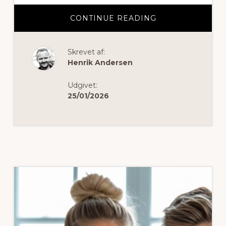
OM
CONTINUE READING
SÅDAN
VÆLGER
DU
DEN
Skrevet af:
PERFEKTE
SKOLETASKE
Henrik Andersen
TIL
DIT
BARNS
Udgivet:
FØRSTE
SKOLEDAG
25/01/2026