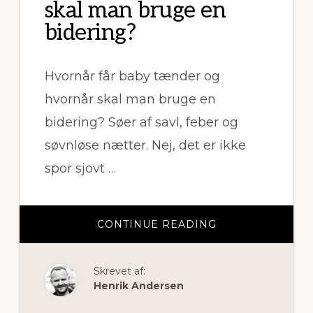
skal man bruge en
bidering?
Hvornår får baby tænder og
hvornår skal man bruge en
bidering? Søer af savl, feber og
søvnløse nætter. Nej, det er ikke
spor sjovt …
OM
CONTINUE READING
HVORNÅR
FÅR
BABY
TÆNDER
Skrevet af:
OG
HVORNÅR
Henrik Andersen
SKAL
MAN
BRUGE