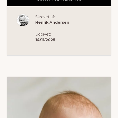
SÅDAN
KAN
DU
NEMT
Skrevet af:
BETALE
MED
Henrik Andersen
BØRNEPENGE
TIL
BABYUDSTYR
Udgivet:
14/11/2025