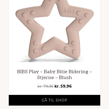
BIBS Play – Baby Bitie Bidering –
Stjerne – Blush
Den
Den
kr.
79,95
kr.
59,96
oprindelige
aktuelle
pris
pris
GÅ TIL SHOP
var:
er: