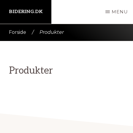
Skip
BIDERING.DK
MENU
til
indhold
Kort
Forside
/
Produkter
intro
her
Produkter