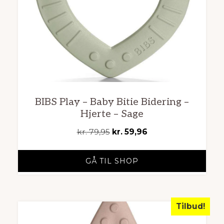
BIBS Play – Baby Bitie Bidering –
Hjerte – Sage
Den
Den
kr.
79,95
kr.
59,96
oprindelige
aktuelle
pris
pris
GÅ TIL SHOP
var:
er:
kr. 79,95.
kr. 59,96.
Tilbud!