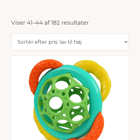
Sorteret
Viser 41–44 af 182 resultater
efter
pris:
lav
til
høj