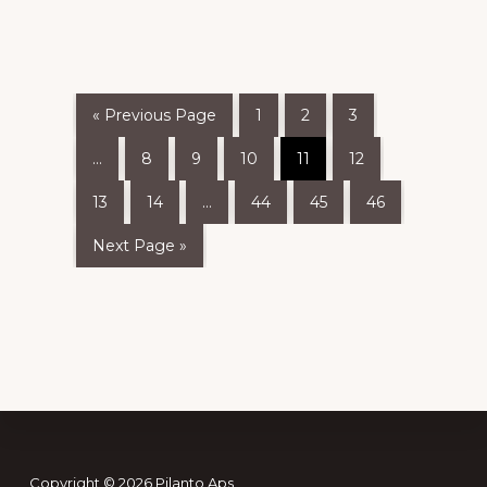
kr. 79,95.
kr. 59,96.
« Previous Page
1
2
3
…
8
9
10
11
12
13
14
…
44
45
46
Next Page »
Copyright © 2026 Pilanto Aps