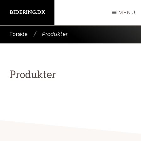
Skip
BIDERING.DK
MENU
til
indhold
Kort
Forside
/
Produkter
intro
her
Produkter