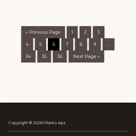
kr. 79,95.
kr. 55,95.
« Previous Page
1
2
3
4
5
6
7
8
9
…
34
35
36
Next Page »
Footer
Copyright © 2026 Pilanto Aps