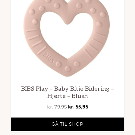
BIBS Play – Baby Bitie Bidering –
Hjerte – Blush
Den
Den
kr.
79,95
kr.
55,95
oprindelige
aktuelle
pris
pris
GÅ TIL SHOP
var:
er: