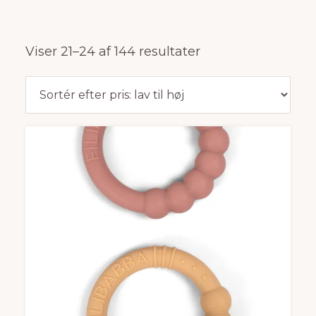
Sorteret
Viser 21–24 af 144 resultater
efter
pris:
lav
til
høj