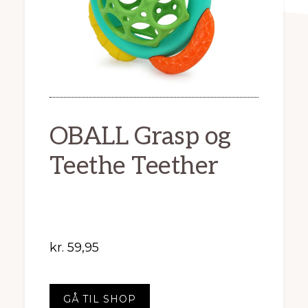
OBALL Grasp og
Teethe Teether
kr.
59,95
GÅ TIL SHOP