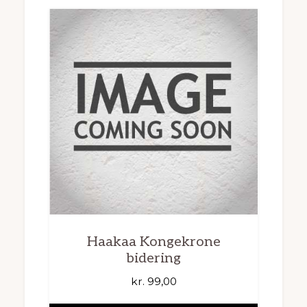
Haakaa Kongekrone
bidering
kr.
99,00