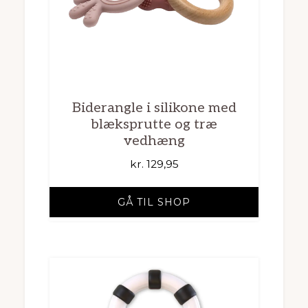
Biderangle i silikone med
blæksprutte og træ
vedhæng
kr.
129,95
GÅ TIL SHOP