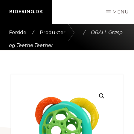
Skip
BIDERING.DK
MENU
til
indhold
Kort
Forside
/
Produkter
/
OBALL Grasp
intro
og Teethe Teether
her