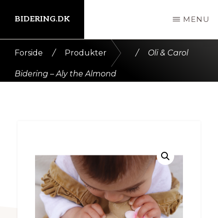
Skip
BIDERING.DK
MENU
til
indhold
Kort
Forside
/
Produkter
/
Oli & Carol
intro
Bidering – Aly the Almond
her