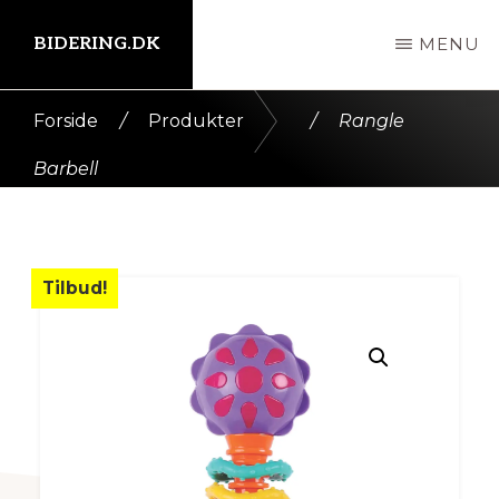
Skip
BIDERING.DK
MENU
til
indhold
Kort
Forside
/
Produkter
/
Rangle
intro
Barbell
her
Tilbud!