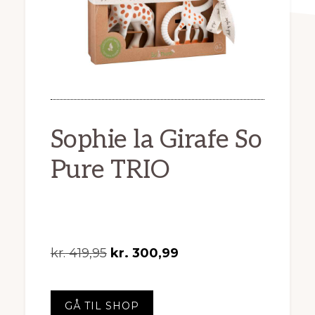
Sophie la Girafe So
Pure TRIO
Den
Den
kr.
419,95
kr.
300,99
oprindelige
aktuelle
pris
pris
GÅ TIL SHOP
var:
er: