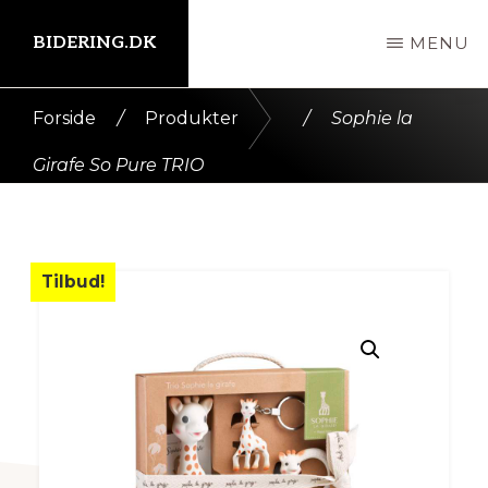
Skip
BIDERING.DK
MENU
til
indhold
Kort
Forside
/
Produkter
/
Sophie la
intro
Girafe So Pure TRIO
her
Tilbud!