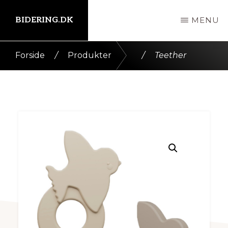
Skip
BIDERING.DK
MENU
til
indhold
Kort
Forside
/
Produkter
/
Teether
intro
her