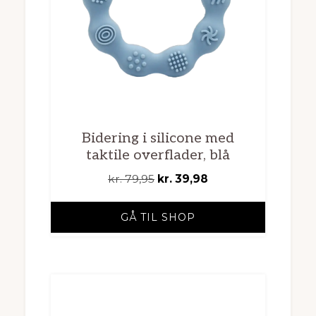
Bidering i silicone med
taktile overflader, blå
Den
Den
kr.
79,95
kr.
39,98
oprindelige
aktuelle
pris
pris
GÅ TIL SHOP
var:
er:
kr. 79,95.
kr. 39,98.